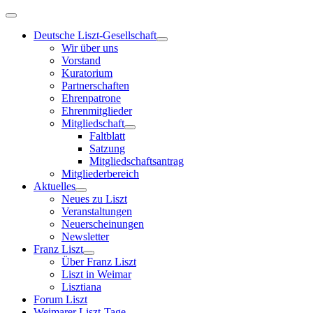
Deutsche Liszt-Gesellschaft
Wir über uns
Vorstand
Kuratorium
Partnerschaften
Ehrenpatrone
Ehrenmitglieder
Mitgliedschaft
Faltblatt
Satzung
Mitgliedschaftsantrag
Mitgliederbereich
Aktuelles
Neues zu Liszt
Veranstaltungen
Neuerscheinungen
Newsletter
Franz Liszt
Über Franz Liszt
Liszt in Weimar
Lisztiana
Forum Liszt
Weimarer Liszt-Tage