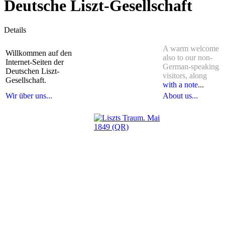
Deutsche Liszt-Gesellschaft
Details
A warm welcome
Willkommen auf den
also to our non-
Internet-Seiten der
German-speaking
Deutschen Liszt-
visitors, along
Gesellschaft.
with a note
...
Wir über uns...
About us...