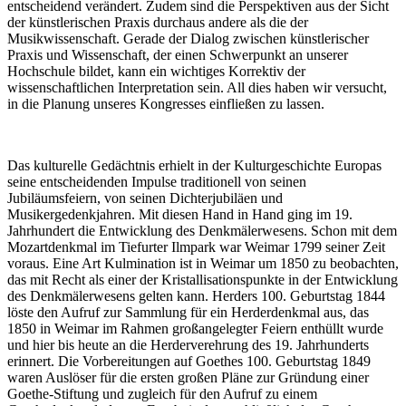
entscheidend verändert. Zudem sind die Perspektiven aus der Sicht
der künstlerischen Praxis durchaus andere als die der
Musikwissenschaft. Gerade der Dialog zwischen künstlerischer
Praxis und Wissenschaft, der einen Schwerpunkt an unserer
Hochschule bildet, kann ein wichtiges Korrektiv der
wissenschaftlichen Interpretation sein. All dies haben wir versucht,
in die Planung unseres Kongresses einfließen zu lassen.
Das kulturelle Gedächtnis erhielt in der Kulturgeschichte Europas
seine entscheidenden Impulse traditionell von seinen
Jubiläumsfeiern, von seinen Dichterjubiläen und
Musikergedenkjahren. Mit diesen Hand in Hand ging im 19.
Jahrhundert die Entwicklung des Denkmälerwesens. Schon mit dem
Mozartdenkmal im Tiefurter Ilmpark war Weimar 1799 seiner Zeit
voraus. Eine Art Kulmination ist in Weimar um 1850 zu beobachten,
das mit Recht als einer der Kristallisationspunkte in der Entwicklung
des Denkmälerwesens gelten kann. Herders 100. Geburtstag 1844
löste den Aufruf zur Sammlung für ein Herderdenkmal aus, das
1850 in Weimar im Rahmen großangelegter Feiern enthüllt wurde
und hier bis heute an die Herderverehrung des 19. Jahrhunderts
erinnert. Die Vorbereitungen auf Goethes 100. Geburtstag 1849
waren Auslöser für die ersten großen Pläne zur Gründung einer
Goethe-Stiftung und zugleich für den Aufruf zu einem