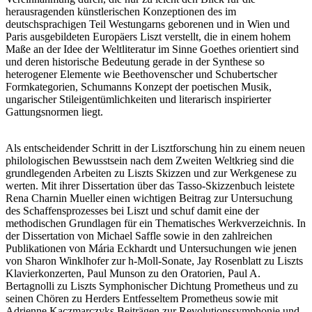
herausragenden künstlerischen Konzeptionen des im
deutschsprachigen Teil Westungarns geborenen und in Wien und
Paris ausgebildeten Europäers Liszt verstellt, die in einem hohem
Maße an der Idee der Weltliteratur im Sinne Goethes orientiert sind
und deren historische Bedeutung gerade in der Synthese so
heterogener Elemente wie Beethovenscher und Schubertscher
Formkategorien, Schumanns Konzept der poetischen Musik,
ungarischer Stileigentümlichkeiten und literarisch inspirierter
Gattungsnormen liegt.
Als entscheidender Schritt in der Lisztforschung hin zu einem neuen
philologischen Bewusstsein nach dem Zweiten Weltkrieg sind die
grundlegenden Arbeiten zu Liszts Skizzen und zur Werkgenese zu
werten. Mit ihrer Dissertation über das Tasso-Skizzenbuch leistete
Rena Charnin Mueller einen wichtigen Beitrag zur Untersuchung
des Schaffensprozesses bei Liszt und schuf damit eine der
methodischen Grundlagen für ein Thematisches Werkverzeichnis. In
der Dissertation von Michael Saffle sowie in den zahlreichen
Publikationen von Mária Eckhardt und Untersuchungen wie jenen
von Sharon Winklhofer zur h-Moll-Sonate, Jay Rosenblatt zu Liszts
Klavierkonzerten, Paul Munson zu den Oratorien, Paul A.
Bertagnolli zu Liszts Symphonischer Dichtung Prometheus und zu
seinen Chören zu Herders Entfesseltem Prometheus sowie mit
Adrienne Kaczmarczyks Beiträgen zur Revolutionssymphonie und