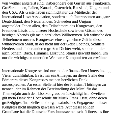
von weither angereist sind, insbesondere den Gästen aus Frankreich,
Großbritannien, Italien, Kanada, Österreich, Russland, Ungarn und
den USA. Als Gäste haben sich nicht nur die Mitglieder der
International Liszt Association, sondern auch Interessenten aus ganz
Deutschland, den Niederlanden, Schweden und Ungarn
angemeldet. Ihnen allen, den Teilnehmern des Kongresses, den
Freunden Liszts und unserer Hochschule sowie den Gästen des
heutigen Abends gilt mein herzliches Willkommen. Ich wünsche den
Teilnehmern unseres Kongresses eine angenehme Zeit in dieser
wundervollen Stadt, in der nicht nur der Geist Goethes, Schillers,
Herders und all der anderen großen Dichter weht, sondern in der
auch Schein, Bach, Hummel, Liszt und Strauss gewirkt haben, um
nur die wichtigsten unter den Weimarer Komponisten zu erwähnen.
Internationale Kongresse sind nur mit der finanziellen Unterstützung
Vieler durchführbar. Es ist mir ein Anliegen, an dieser Stelle den
Förderern dieses Kongresses meinen herzlichen Dank
auszusprechen. An erster Stelle ist hier der Freistaat Thüringen zu
nennen, der im Rahmen der Bereitstellung der Mittel für das
Themenjahr auch den Lisztkongress berücksichtigt hat. Zweitens
gilt mein Dank der Hochschule für Musik Franz Liszt, ohne deren
großzügiges finanzielles und organisatorisches Engagement dieser
Kongress nicht möglich gewesen wäre. Auf dieser soliden
Grundlage hat die Deutsche Forschungsgemeinschaft ihrerseits ihre