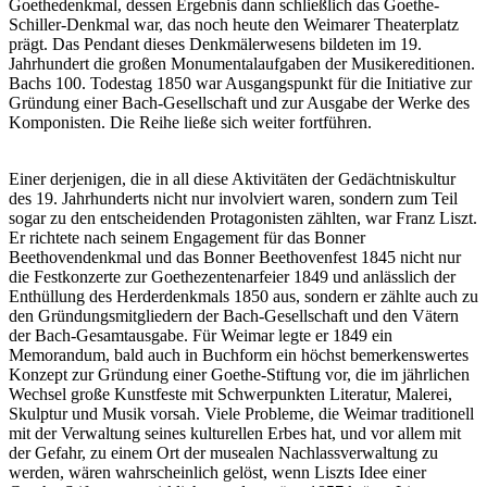
Goethedenkmal, dessen Ergebnis dann schließlich das Goethe-
Schiller-Denkmal war, das noch heute den Weimarer Theaterplatz
prägt. Das Pendant dieses Denkmälerwesens bildeten im 19.
Jahrhundert die großen Monumentalaufgaben der Musikereditionen.
Bachs 100. Todestag 1850 war Ausgangspunkt für die Initiative zur
Gründung einer Bach-Gesellschaft und zur Ausgabe der Werke des
Komponisten. Die Reihe ließe sich weiter fortführen.
Einer derjenigen, die in all diese Aktivitäten der Gedächtniskultur
des 19. Jahrhunderts nicht nur involviert waren, sondern zum Teil
sogar zu den entscheidenden Protagonisten zählten, war Franz Liszt.
Er richtete nach seinem Engagement für das Bonner
Beethovendenkmal und das Bonner Beethovenfest 1845 nicht nur
die Festkonzerte zur Goethezentenarfeier 1849 und anlässlich der
Enthüllung des Herderdenkmals 1850 aus, sondern er zählte auch zu
den Gründungsmitgliedern der Bach-Gesellschaft und den Vätern
der Bach-Gesamtausgabe. Für Weimar legte er 1849 ein
Memorandum, bald auch in Buchform ein höchst bemerkenswertes
Konzept zur Gründung einer Goethe-Stiftung vor, die im jährlichen
Wechsel große Kunstfeste mit Schwerpunkten Literatur, Malerei,
Skulptur und Musik vorsah. Viele Probleme, die Weimar traditionell
mit der Verwaltung seines kulturellen Erbes hat, und vor allem mit
der Gefahr, zu einem Ort der musealen Nachlassverwaltung zu
werden, wären wahrscheinlich gelöst, wenn Liszts Idee einer