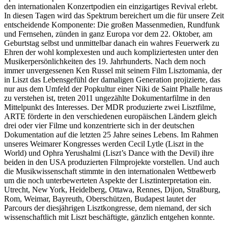
den internationalen Konzertpodien ein einzigartiges Revival erlebt.
In diesen Tagen wird das Spektrum bereichert um die für unsere Zeit
entscheidende Komponente: Die großen Massenmedien, Rundfunk
und Fernsehen, zünden in ganz Europa vor dem 22. Oktober, am
Geburtstag selbst und unmittelbar danach ein wahres Feuerwerk zu
Ehren der wohl komplexesten und auch kompliziertesten unter den
Musikerpersönlichkeiten des 19. Jahrhunderts. Nach dem noch
immer unvergessenen Ken Russel mit seinem Film Lisztomania, der
in Liszt das Lebensgefühl der damaligen Generation projizierte, das
nur aus dem Umfeld der Popkultur einer Niki de Saint Phalle heraus
zu verstehen ist, treten 2011 ungezählte Dokumentarfilme in den
Mittelpunkt des Interesses. Der MDR produzierte zwei Lisztfilme,
ARTE förderte in den verschiedenen europäischen Ländern gleich
drei oder vier Filme und konzentrierte sich in der deutschen
Dokumentation auf die letzten 25 Jahre seines Lebens. Im Rahmen
unseres Weimarer Kongresses werden Cecil Lytle (Liszt in the
World) und Ophra Yerushalmi (Liszt’s Dance with the Devil) ihre
beiden in den USA produzierten Filmprojekte vorstellen. Und auch
die Musikwissenschaft stimmte in den internationalen Wettbewerb
um die noch unterbewerteten Aspekte der Lisztinterpretation ein.
Utrecht, New York, Heidelberg, Ottawa, Rennes, Dijon, Straßburg,
Rom, Weimar, Bayreuth, Oberschützen, Budapest lautet der
Parcours der diesjährigen Lisztkongresse, dem niemand, der sich
wissenschaftlich mit Liszt beschäftigte, gänzlich entgehen konnte.