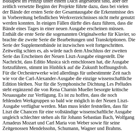
Budapest im Prinzip unter einem Dach angesiedelt sind, aber der
zeitlich versetzte Beginn der Projekte führte dazu, dass bei vielen
der Bände der ersten Serie der Gesamtausgabe die Erkenntnisse des
in Vorbereitung befindlichen Werkverzeichnisses nicht mehr genutzt
werden konnten. In einigen Fällen dürfte dies dazu führen, dass die
Bände eines Tages in einer neuen Ausgabe erscheinen müssen.
Enthält die erste Serie die sogenannten Originalwerke für Klavier, so
brachte die zweite Serie die Bearbeitungen und Transkriptionen. Die
Serie der Supplementbände ist inzwischen weit fortgeschritten.
Zeitweilig schien es, als würde nach dem Abschluss der zweiten
Serie das Erscheinen der Neuen Liszt-Ausgabe eingestellt. Die
Nachricht, dass Editio Musica sich entschlossen hat, die Ausgabe
fortzuführen, stimmt im Hinblick auf die Zukunft hoffnungsfroh.
Für die Orchesterwerke wird allerdings für unbestimmte Zeit nach
wie vor die Carl-Alexander-Ausgabe die einzige wissenschaftliche
Edition bleiben. Nur für die Symphonische Dichtung Les Préludes
steht ergänzend die von Rena Charnin Mueller besorgte kritische
Neuausgabe zur Verfügung. Es ist zu hoffen, dass die noch
fehlenden Werkgruppen so bald wie möglich in der Neuen Liszt-
Ausgabe verfügbar werden. Man muss leider feststellen, dass für
Liszt die Chancen für eine vollständige wissenschaftliche Ausgabe
ungleich schlechter stehen als für Johann Sebastian Bach, Wolfgang
Amadeus Mozart und Carl Maria von Weber sowie für seine
Zeitgenossen Mendelssohn, Schumann, Wagner und Brahms.