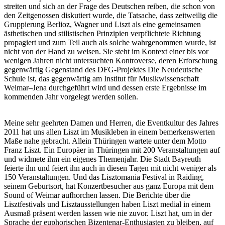
streiten und sich an der Frage des Deutschen reiben, die schon von
den Zeitgenossen diskutiert wurde, die Tatsache, dass zeitweilig die
Gruppierung Berlioz, Wagner und Liszt als eine gemeinsamen
ästhetischen und stilistischen Prinzipien verpflichtete Richtung
propagiert und zum Teil auch als solche wahrgenommen wurde, ist
nicht von der Hand zu weisen. Sie steht im Kontext einer bis vor
wenigen Jahren nicht untersuchten Kontroverse, deren Erforschung
gegenwärtig Gegenstand des DFG-Projektes Die Neudeutsche
Schule ist, das gegenwärtig am Institut für Musikwissenschaft
Weimar–Jena durchgeführt wird und dessen erste Ergebnisse im
kommenden Jahr vorgelegt werden sollen.
Meine sehr geehrten Damen und Herren, die Eventkultur des Jahres
2011 hat uns allen Liszt im Musikleben in einem bemerkenswerten
Maße nahe gebracht. Allein Thüringen wartete unter dem Motto
Franz Liszt. Ein Europäer in Thüringen mit 200 Veranstaltungen auf
und widmete ihm ein eigenes Themenjahr. Die Stadt Bayreuth
feierte ihn und feiert ihn auch in diesen Tagen mit nicht weniger als
150 Veranstaltungen. Und das Lisztomania Festival in Raiding,
seinem Geburtsort, hat Konzertbesucher aus ganz Europa mit dem
Sound of Weimar aufhorchen lassen. Die Berichte über die
Lisztfestivals und Lisztausstellungen haben Liszt medial in einem
Ausmaß präsent werden lassen wie nie zuvor. Liszt hat, um in der
Sprache der euphorischen Bizentenar-Enthusiasten zu bleiben, auf