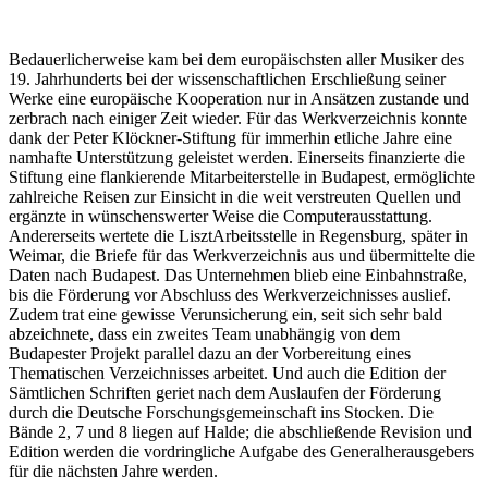
Bedauerlicherweise kam bei dem europäischsten aller Musiker des
19. Jahrhunderts bei der wissenschaftlichen Erschließung seiner
Werke eine europäische Kooperation nur in Ansätzen zustande und
zerbrach nach einiger Zeit wieder. Für das Werkverzeichnis konnte
dank der Peter Klöckner-Stiftung für immerhin etliche Jahre eine
namhafte Unterstützung geleistet werden. Einerseits finanzierte die
Stiftung eine flankierende Mitarbeiterstelle in Budapest, ermöglichte
zahlreiche Reisen zur Einsicht in die weit verstreuten Quellen und
ergänzte in wünschenswerter Weise die Computerausstattung.
Andererseits wertete die LisztArbeitsstelle in Regensburg, später in
Weimar, die Briefe für das Werkverzeichnis aus und übermittelte die
Daten nach Budapest. Das Unternehmen blieb eine Einbahnstraße,
bis die Förderung vor Abschluss des Werkverzeichnisses auslief.
Zudem trat eine gewisse Verunsicherung ein, seit sich sehr bald
abzeichnete, dass ein zweites Team unabhängig von dem
Budapester Projekt parallel dazu an der Vorbereitung eines
Thematischen Verzeichnisses arbeitet. Und auch die Edition der
Sämtlichen Schriften geriet nach dem Auslaufen der Förderung
durch die Deutsche Forschungsgemeinschaft ins Stocken. Die
Bände 2, 7 und 8 liegen auf Halde; die abschließende Revision und
Edition werden die vordringliche Aufgabe des Generalherausgebers
für die nächsten Jahre werden.