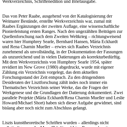
Werkverzeichnis, Schriftenedition und Briefausgabe.
Das von Peter Raabe, ausgehend von der Katalogisierung der
Weimarer Bestände, erstellte Werkverzeichnis war, zumal mit
Raabes Ergänzungen der zweiten Auflage, eine wissenschaftliche
Pionierleistung ersten Ranges. Nach den ungezählten Beiträgen zur
Quellenforschung nach dem Zweiten Weltkrieg – richtungweisend
waren hier Humphrey Searle, Bernhard Hansen, Mária Eckhardt
und Rena Charnin Mueller – erwies sich Raabes Verzeichnis
zunehmend als unvollständig, in der Dokumentation der Fassungen
als unzureichend und in vielen Datierungen als korrekturbedürftig.
Mit dem Werkverzeichnis von Humphrey Searle 1954, später
revidiert im New Grove (1980) abgedruckt, wurde mit eigener
Zählung ein Verzeichnis vorgelegt, das dem aktuellen
Forschungsstand der Zeit entsprach. Zu den dringendsten
Desideraten der Lisztforschung zählt indes noch immer ein
Thematisches Verzeichnis seiner Werke, das die Fragen der
Werkgenese und die Grundlagen der Datierung dokumentiert. Zwei
parallele Projekte (Mária Eckhardt/Rena Charnin Mueller und Leslie
Howard/Michael Short) haben sich dieser Aufgabe gewidmet, sind
bislang aber noch nicht zum Abschluss gelangt.
Liszts kunsttheoretische Schriften wurden – allerdings nicht