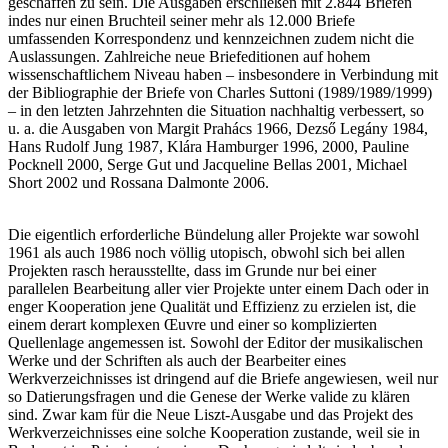
geschaffen zu sein. Die Ausgaben erschließen mit 2.844 Briefen
indes nur einen Bruchteil seiner mehr als 12.000 Briefe
umfassenden Korrespondenz und kennzeichnen zudem nicht die
Auslassungen. Zahlreiche neue Briefeditionen auf hohem
wissenschaftlichem Niveau haben – insbesondere in Verbindung mit
der Bibliographie der Briefe von Charles Suttoni (1989/1989/1999)
– in den letzten Jahrzehnten die Situation nachhaltig verbessert, so
u. a. die Ausgaben von Margit Prahács 1966, Dezső Legány 1984,
Hans Rudolf Jung 1987, Klára Hamburger 1996, 2000, Pauline
Pocknell 2000, Serge Gut und Jacqueline Bellas 2001, Michael
Short 2002 und Rossana Dalmonte 2006.
Die eigentlich erforderliche Bündelung aller Projekte war sowohl
1961 als auch 1986 noch völlig utopisch, obwohl sich bei allen
Projekten rasch herausstellte, dass im Grunde nur bei einer
parallelen Bearbeitung aller vier Projekte unter einem Dach oder in
enger Kooperation jene Qualität und Effizienz zu erzielen ist, die
einem derart komplexen Œuvre und einer so komplizierten
Quellenlage angemessen ist. Sowohl der Editor der musikalischen
Werke und der Schriften als auch der Bearbeiter eines
Werkverzeichnisses ist dringend auf die Briefe angewiesen, weil nur
so Datierungsfragen und die Genese der Werke valide zu klären
sind. Zwar kam für die Neue Liszt-Ausgabe und das Projekt des
Werkverzeichnisses eine solche Kooperation zustande, weil sie in