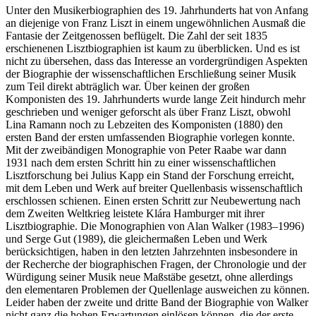
Unter den Musikerbiographien des 19. Jahrhunderts hat von Anfang
an diejenige von Franz Liszt in einem ungewöhnlichen Ausmaß die
Fantasie der Zeitgenossen beflügelt. Die Zahl der seit 1835
erschienenen Lisztbiographien ist kaum zu überblicken. Und es ist
nicht zu übersehen, dass das Interesse an vordergründigen Aspekten
der Biographie der wissenschaftlichen Erschließung seiner Musik
zum Teil direkt abträglich war. Über keinen der großen
Komponisten des 19. Jahrhunderts wurde lange Zeit hindurch mehr
geschrieben und weniger geforscht als über Franz Liszt, obwohl
Lina Ramann noch zu Lebzeiten des Komponisten (1880) den
ersten Band der ersten umfassenden Biographie vorlegen konnte.
Mit der zweibändigen Monographie von Peter Raabe war dann
1931 nach dem ersten Schritt hin zu einer wissenschaftlichen
Lisztforschung bei Julius Kapp ein Stand der Forschung erreicht,
mit dem Leben und Werk auf breiter Quellenbasis wissenschaftlich
erschlossen schienen. Einen ersten Schritt zur Neubewertung nach
dem Zweiten Weltkrieg leistete Klára Hamburger mit ihrer
Lisztbiographie. Die Monographien von Alan Walker (1983–1996)
und Serge Gut (1989), die gleichermaßen Leben und Werk
berücksichtigen, haben in den letzten Jahrzehnten insbesondere in
der Recherche der biographischen Fragen, der Chronologie und der
Würdigung seiner Musik neue Maßstäbe gesetzt, ohne allerdings
den elementaren Problemen der Quellenlage ausweichen zu können.
Leider haben der zweite und dritte Band der Biographie von Walker
nicht ganz die hohen Erwartungen einlösen können, die der erste