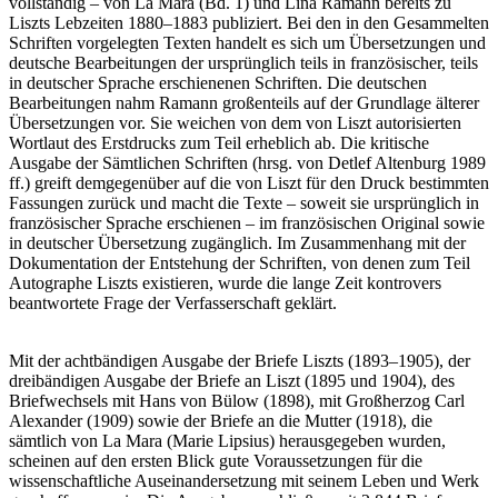
vollständig – von La Mara (Bd. 1) und Lina Ramann bereits zu
Liszts Lebzeiten 1880–1883 publiziert. Bei den in den Gesammelten
Schriften vorgelegten Texten handelt es sich um Übersetzungen und
deutsche Bearbeitungen der ursprünglich teils in französischer, teils
in deutscher Sprache erschienenen Schriften. Die deutschen
Bearbeitungen nahm Ramann großenteils auf der Grundlage älterer
Übersetzungen vor. Sie weichen von dem von Liszt autorisierten
Wortlaut des Erstdrucks zum Teil erheblich ab. Die kritische
Ausgabe der Sämtlichen Schriften (hrsg. von Detlef Altenburg 1989
ff.) greift demgegenüber auf die von Liszt für den Druck bestimmten
Fassungen zurück und macht die Texte – soweit sie ursprünglich in
französischer Sprache erschienen – im französischen Original sowie
in deutscher Übersetzung zugänglich. Im Zusammenhang mit der
Dokumentation der Entstehung der Schriften, von denen zum Teil
Autographe Liszts existieren, wurde die lange Zeit kontrovers
beantwortete Frage der Verfasserschaft geklärt.
Mit der achtbändigen Ausgabe der Briefe Liszts (1893–1905), der
dreibändigen Ausgabe der Briefe an Liszt (1895 und 1904), des
Briefwechsels mit Hans von Bülow (1898), mit Großherzog Carl
Alexander (1909) sowie der Briefe an die Mutter (1918), die
sämtlich von La Mara (Marie Lipsius) herausgegeben wurden,
scheinen auf den ersten Blick gute Voraussetzungen für die
wissenschaftliche Auseinandersetzung mit seinem Leben und Werk