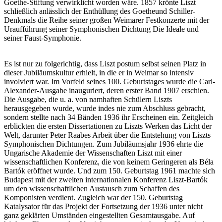
Goethe-Stiftung verwirklicht worden wäre. 1857 krönte Liszt
schließlich anlässlich der Enthüllung des Goetheund Schiller-
Denkmals die Reihe seiner großen Weimarer Festkonzerte mit der
Uraufführung seiner Symphonischen Dichtung Die Ideale und
seiner Faust-Symphonie.
Es ist nur zu folgerichtig, dass Liszt postum selbst seinen Platz in
dieser Jubiläumskultur erhielt, in die er in Weimar so intensiv
involviert war. Im Vorfeld seines 100. Geburtstages wurde die Carl-
Alexander-Ausgabe inauguriert, deren erster Band 1907 erschien.
Die Ausgabe, die u. a. von namhaften Schülern Liszts
herausgegeben wurde, wurde indes nie zum Abschluss gebracht,
sondern stellte nach 34 Bänden 1936 ihr Erscheinen ein. Zeitgleich
erblickten die ersten Dissertationen zu Liszts Werken das Licht der
Welt, darunter Peter Raabes Arbeit über die Entstehung von Liszts
Symphonischen Dichtungen. Zum Jubiläumsjahr 1936 ehrte die
Ungarische Akademie der Wissenschaften Liszt mit einer
wissenschaftlichen Konferenz, die von keinem Geringeren als Béla
Bartók eröffnet wurde. Und zum 150. Geburtstag 1961 machte sich
Budapest mit der zweiten internationalen Konferenz Liszt-Bartók
um den wissenschaftlichen Austausch zum Schaffen des
Komponisten verdient. Zugleich war der 150. Geburtstag
Katalysator für das Projekt der Fortsetzung der 1936 unter nicht
ganz geklärten Umständen eingestellten Gesamtausgabe. Auf