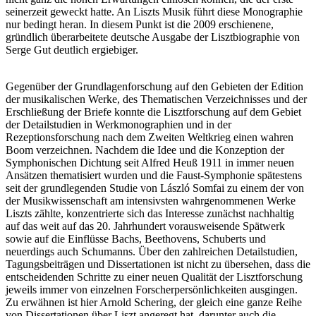
seinerzeit geweckt hatte. An Liszts Musik führt diese Monographie
nur bedingt heran. In diesem Punkt ist die 2009 erschienene,
gründlich überarbeitete deutsche Ausgabe der Lisztbiographie von
Serge Gut deutlich ergiebiger.
Gegenüber der Grundlagenforschung auf den Gebieten der Edition
der musikalischen Werke, des Thematischen Verzeichnisses und der
Erschließung der Briefe konnte die Lisztforschung auf dem Gebiet
der Detailstudien in Werkmonographien und in der
Rezeptionsforschung nach dem Zweiten Weltkrieg einen wahren
Boom verzeichnen. Nachdem die Idee und die Konzeption der
Symphonischen Dichtung seit Alfred Heuß 1911 in immer neuen
Ansätzen thematisiert wurden und die Faust-Symphonie spätestens
seit der grundlegenden Studie von László Somfai zu einem der von
der Musikwissenschaft am intensivsten wahrgenommenen Werke
Liszts zählte, konzentrierte sich das Interesse zunächst nachhaltig
auf das weit auf das 20. Jahrhundert vorausweisende Spätwerk
sowie auf die Einflüsse Bachs, Beethovens, Schuberts und
neuerdings auch Schumanns. Über den zahlreichen Detailstudien,
Tagungsbeiträgen und Dissertationen ist nicht zu übersehen, dass die
entscheidenden Schritte zu einer neuen Qualität der Lisztforschung
jeweils immer von einzelnen Forscherpersönlichkeiten ausgingen.
Zu erwähnen ist hier Arnold Schering, der gleich eine ganze Reihe
von Dissertationen über Liszt angeregt hat, darunter auch die