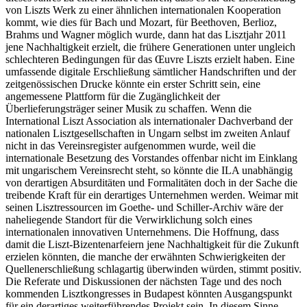
von Liszts Werk zu einer ähnlichen internationalen Kooperation
kommt, wie dies für Bach und Mozart, für Beethoven, Berlioz,
Brahms und Wagner möglich wurde, dann hat das Lisztjahr 2011
jene Nachhaltigkeit erzielt, die frühere Generationen unter ungleich
schlechteren Bedingungen für das Œuvre Liszts erzielt haben. Eine
umfassende digitale Erschließung sämtlicher Handschriften und der
zeitgenössischen Drucke könnte ein erster Schritt sein, eine
angemessene Plattform für die Zugänglichkeit der
Überlieferungsträger seiner Musik zu schaffen. Wenn die
International Liszt Association als internationaler Dachverband der
nationalen Lisztgesellschaften in Ungarn selbst im zweiten Anlauf
nicht in das Vereinsregister aufgenommen wurde, weil die
internationale Besetzung des Vorstandes offenbar nicht im Einklang
mit ungarischem Vereinsrecht steht, so könnte die ILA unabhängig
von derartigen Absurditäten und Formalitäten doch in der Sache die
treibende Kraft für ein derartiges Unternehmen werden. Weimar mit
seinen Lisztressourcen im Goethe- und Schiller-Archiv wäre der
naheliegende Standort für die Verwirklichung solch eines
internationalen innovativen Unternehmens. Die Hoffnung, dass
damit die Liszt-Bizentenarfeiern jene Nachhaltigkeit für die Zukunft
erzielen könnten, die manche der erwähnten Schwierigkeiten der
Quellenerschließung schlagartig überwinden würden, stimmt positiv.
Die Referate und Diskussionen der nächsten Tage und des noch
kommenden Lisztkongresses in Budapest könnten Ausgangspunkt
für ein derartiges weiterführendes Projekt sein. In diesem Sinne