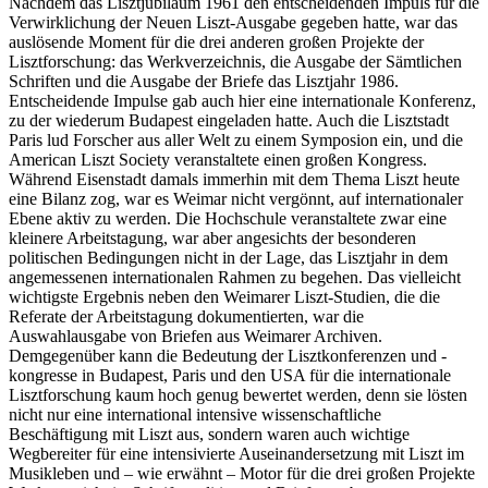
Nachdem das Lisztjubiläum 1961 den entscheidenden Impuls für die
Verwirklichung der Neuen Liszt-Ausgabe gegeben hatte, war das
auslösende Moment für die drei anderen großen Projekte der
Lisztforschung: das Werkverzeichnis, die Ausgabe der Sämtlichen
Schriften und die Ausgabe der Briefe das Lisztjahr 1986.
Entscheidende Impulse gab auch hier eine internationale Konferenz,
zu der wiederum Budapest eingeladen hatte. Auch die Lisztstadt
Paris lud Forscher aus aller Welt zu einem Symposion ein, und die
American Liszt Society veranstaltete einen großen Kongress.
Während Eisenstadt damals immerhin mit dem Thema Liszt heute
eine Bilanz zog, war es Weimar nicht vergönnt, auf internationaler
Ebene aktiv zu werden. Die Hochschule veranstaltete zwar eine
kleinere Arbeitstagung, war aber angesichts der besonderen
politischen Bedingungen nicht in der Lage, das Lisztjahr in dem
angemessenen internationalen Rahmen zu begehen. Das vielleicht
wichtigste Ergebnis neben den Weimarer Liszt-Studien, die die
Referate der Arbeitstagung dokumentierten, war die
Auswahlausgabe von Briefen aus Weimarer Archiven.
Demgegenüber kann die Bedeutung der Lisztkonferenzen und -
kongresse in Budapest, Paris und den USA für die internationale
Lisztforschung kaum hoch genug bewertet werden, denn sie lösten
nicht nur eine international intensive wissenschaftliche
Beschäftigung mit Liszt aus, sondern waren auch wichtige
Wegbereiter für eine intensivierte Auseinandersetzung mit Liszt im
Musikleben und – wie erwähnt – Motor für die drei großen Projekte