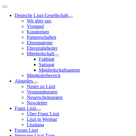
Deutsche Liszt-Gesellschaft
Wir über uns
Vorstand
Kuratorium
Partnerschaften
Ehrenpatrone
Ehrenmitglieder
Mitgliedschaft
Faltblatt
Satzung
Mitgliedschaftsantrag
Mitgliederbereich
Aktuelles
Neues zu Liszt
Veranstaltungen
Neuerscheinungen
Newsletter
Franz Liszt
Über Franz Liszt
Liszt in Weimar
Lisztiana
Forum Liszt
Weimarer Liszt-Tage