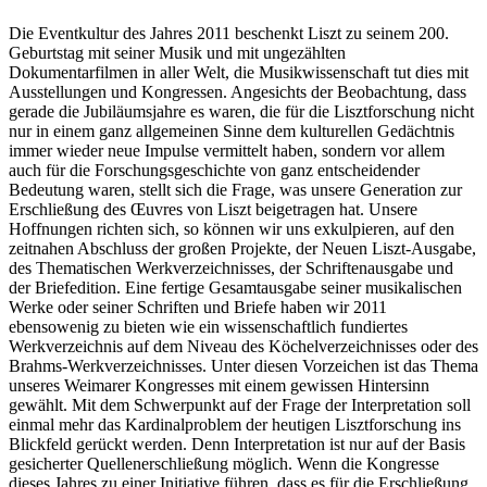
Die Eventkultur des Jahres 2011 beschenkt Liszt zu seinem 200.
Geburtstag mit seiner Musik und mit ungezählten
Dokumentarfilmen in aller Welt, die Musikwissenschaft tut dies mit
Ausstellungen und Kongressen. Angesichts der Beobachtung, dass
gerade die Jubiläumsjahre es waren, die für die Lisztforschung nicht
nur in einem ganz allgemeinen Sinne dem kulturellen Gedächtnis
immer wieder neue Impulse vermittelt haben, sondern vor allem
auch für die Forschungsgeschichte von ganz entscheidender
Bedeutung waren, stellt sich die Frage, was unsere Generation zur
Erschließung des Œuvres von Liszt beigetragen hat. Unsere
Hoffnungen richten sich, so können wir uns exkulpieren, auf den
zeitnahen Abschluss der großen Projekte, der Neuen Liszt-Ausgabe,
des Thematischen Werkverzeichnisses, der Schriftenausgabe und
der Briefedition. Eine fertige Gesamtausgabe seiner musikalischen
Werke oder seiner Schriften und Briefe haben wir 2011
ebensowenig zu bieten wie ein wissenschaftlich fundiertes
Werkverzeichnis auf dem Niveau des Köchelverzeichnisses oder des
Brahms-Werkverzeichnisses. Unter diesen Vorzeichen ist das Thema
unseres Weimarer Kongresses mit einem gewissen Hintersinn
gewählt. Mit dem Schwerpunkt auf der Frage der Interpretation soll
einmal mehr das Kardinalproblem der heutigen Lisztforschung ins
Blickfeld gerückt werden. Denn Interpretation ist nur auf der Basis
gesicherter Quellenerschließung möglich. Wenn die Kongresse
dieses Jahres zu einer Initiative führen, dass es für die Erschließung