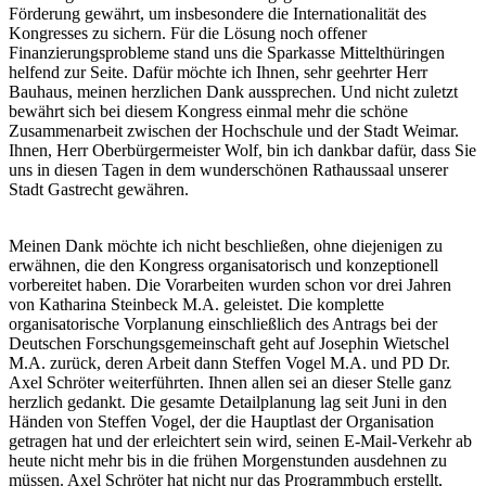
Förderung gewährt, um insbesondere die Internationalität des
Kongresses zu sichern. Für die Lösung noch offener
Finanzierungsprobleme stand uns die Sparkasse Mittelthüringen
helfend zur Seite. Dafür möchte ich Ihnen, sehr geehrter Herr
Bauhaus, meinen herzlichen Dank aussprechen. Und nicht zuletzt
bewährt sich bei diesem Kongress einmal mehr die schöne
Zusammenarbeit zwischen der Hochschule und der Stadt Weimar.
Ihnen, Herr Oberbürgermeister Wolf, bin ich dankbar dafür, dass Sie
uns in diesen Tagen in dem wunderschönen Rathaussaal unserer
Stadt Gastrecht gewähren.
Meinen Dank möchte ich nicht beschließen, ohne diejenigen zu
erwähnen, die den Kongress organisatorisch und konzeptionell
vorbereitet haben. Die Vorarbeiten wurden schon vor drei Jahren
von Katharina Steinbeck M.A. geleistet. Die komplette
organisatorische Vorplanung einschließlich des Antrags bei der
Deutschen Forschungsgemeinschaft geht auf Josephin Wietschel
M.A. zurück, deren Arbeit dann Steffen Vogel M.A. und PD Dr.
Axel Schröter weiterführten. Ihnen allen sei an dieser Stelle ganz
herzlich gedankt. Die gesamte Detailplanung lag seit Juni in den
Händen von Steffen Vogel, der die Hauptlast der Organisation
getragen hat und der erleichtert sein wird, seinen E-Mail-Verkehr ab
heute nicht mehr bis in die frühen Morgenstunden ausdehnen zu
müssen. Axel Schröter hat nicht nur das Programmbuch erstellt,