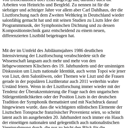
Arbeiten von Heinrichs und Bergfeld. Zu nennen ist für die
siebziger und achtziger Jahre vor allem aber Carl Dahlhaus, der die
Lisztforschung nach dem Zweiten Weltkrieg in Deutschland wieder
salonfähig gemacht hat und mit seinen Studien zu Liszts Idee der
Programmmusik, der Symphonischen Dichtung und zu dessen
Kompositionstechnik ganz entscheidend zu einem neuen,
differenzierten Lisztbild beigetragen hat.
Mit der im Umfeld des Jubiläumsjahres 1986 deutlichen
Intensivierung der Lisztforschung verabschiedete sich die
Wissenschaft langsam auch mehr und mehr von den
liebgewonnenen Klischees des 19. Jahrhunderts und der unsinnigen
Diskussion um Liszts nationale Identität, auch wenn Topoi wie jener
von Liszt, dem Salonlöwen, oder Themen wie Liszt und die Frauen
gerade in der populären Lisztliteratur auch 2011 weiterhin wahre
Urständ feiern. Wenn in der Lisztforschung immer wieder mit der
Tendenz der Überakzentuierung die Frage nach den ungarischen
Stileigentümlichkeiten oder der Position Liszts in der deutschen
Tradition der Symphonik thematisiert und mit Nachdruck darauf
hingewiesen wurde, dass die wichtigsten stilistischen Elemente der
Lisztschen Tonsprache französischer Provenienz seien, so scheint
latent auch im ausgehenden 20. Jahrhundert noch immer ein Hauch
der einseitigen nationalen und gelegentlich auch nationalistischen
Vereinnahmung durch, die nur zu leicht den Blick für die