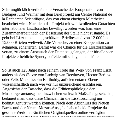
Sehr unglücklich verliefen die Versuche der Kooperation von
Budapest und Weimar mit dem Briefprojekt am Centre National de
la Recherche Scientifique, das von einem einzigen Mitarbeiter
bearbeitet wird. Nachdem das Projekt mit wohlwollenden Gutachten
internationaler Lisztforscher bewilligt worden war, kam eine
Zusammenarbeit nach der Besetzung der Stelle nicht zustande. Es
geht bei Liszt um einen geschätzten Briefbestand von 12.000 bis
15.000 Briefen weltweit. Alle Versuche, zu einer Kooperation zu
gelangen, scheiterten. Damit war die Chance für die Lisztforschung
vertan, zu einem Austausch der Daten zu gelangen, der für alle vier
Projekte erhebliche Synergieeffekte mit sich gebracht hätte.
So ist auch 125 Jahre nach seinem Tode das Werk von Franz Liszt,
anders als das Œuvre von Ludwig van Beethoven, Hector Berlioz
oder Felix Mendelssohn Bartholdy, auf elementarer Ebene
wissenschaftlich nach wie vor nur unzureichend erschlossen.
Angesichts der Tatsache, dass die Editionsphilologie der
Musikergesamtausgaben inzwischen weltweit Maßstäbe gesetzt hat,
bedauert man, dass diese Chancen für die Lisztforschung nur
bedingt genutzt werden können. Nach dem Abschluss der Neuen
Bach- und der Neuen Mozart-Ausgabe haben beide Projekte das
gesamte Werk mit sämtlichen Originalquellen online verfügbar