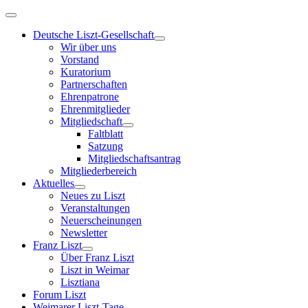
Deutsche Liszt-Gesellschaft
Wir über uns
Vorstand
Kuratorium
Partnerschaften
Ehrenpatrone
Ehrenmitglieder
Mitgliedschaft
Faltblatt
Satzung
Mitgliedschaftsantrag
Mitgliederbereich
Aktuelles
Neues zu Liszt
Veranstaltungen
Neuerscheinungen
Newsletter
Franz Liszt
Über Franz Liszt
Liszt in Weimar
Lisztiana
Forum Liszt
Weimarer Liszt-Tage