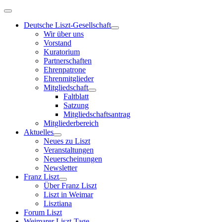
Deutsche Liszt-Gesellschaft
Wir über uns
Vorstand
Kuratorium
Partnerschaften
Ehrenpatrone
Ehrenmitglieder
Mitgliedschaft
Faltblatt
Satzung
Mitgliedschaftsantrag
Mitgliederbereich
Aktuelles
Neues zu Liszt
Veranstaltungen
Neuerscheinungen
Newsletter
Franz Liszt
Über Franz Liszt
Liszt in Weimar
Lisztiana
Forum Liszt
Weimarer Liszt-Tage