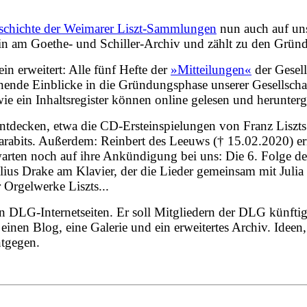
eschichte der Weimarer Liszt-Sammlungen
nun auch auf uns
erin am Goethe- und Schiller-Archiv und zählt zu den Grü
n erweitert: Alle fünf Hefte der
»Mitteilungen«
der Gesell
annende Einblicke in die Gründungsphase unserer Gesellsc
e ein Inhaltsregister können online gelesen und herunter
entdecken, etwa die CD-Ersteinspielungen von Franz Liszt
Karabits. Außerdem: Reinbert des Leeuws († 15.02.2020) e
arten noch auf ihre Ankündigung bei uns: Die 6. Folge d
ius Drake am Klavier, der die Lieder gemeinsam mit Julia K
Orgelwerke Liszts...
n DLG-Internetseiten. Er soll Mitgliedern der DLG künfti
 einen Blog, eine Galerie und ein erweitertes Archiv.
Ideen,
ntgegen.