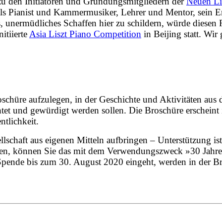
 zu den Initiatoren und
Gründungsmitgliedern
der
Neuen Lis
als Pianist und Kammermusiker, Lehrer und Mentor, sein 
es, unermüdliches Schaffen hier zu schildern, würde diese
nitiierte
Asia Liszt Piano Competition
in Beijing statt. Wir
chüre aufzulegen, in der Geschichte und Aktivitäten aus d
chtet und gewürdigt werden sollen. Die Broschüre erschein
ntlichkeit.
lschaft aus eigenen Mitteln aufbringen – Unterstützung is
hten, können Sie das mit dem Verwendungszweck »30 Jahr
pende bis zum 30. August 2020 eingeht,
werden in der Br