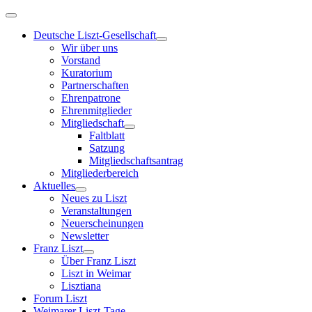
Deutsche Liszt-Gesellschaft
Wir über uns
Vorstand
Kuratorium
Partnerschaften
Ehrenpatrone
Ehrenmitglieder
Mitgliedschaft
Faltblatt
Satzung
Mitgliedschaftsantrag
Mitgliederbereich
Aktuelles
Neues zu Liszt
Veranstaltungen
Neuerscheinungen
Newsletter
Franz Liszt
Über Franz Liszt
Liszt in Weimar
Lisztiana
Forum Liszt
Weimarer Liszt-Tage