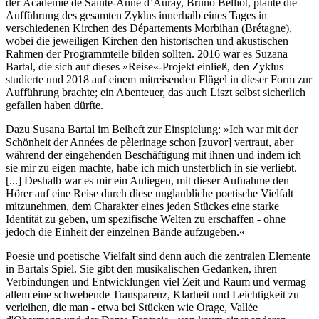
der Académie de Sainte-Anne d’Auray, Bruno Belliot, plante die
Aufführung des gesamten Zyklus innerhalb eines Tages in
verschiedenen Kirchen des Départements Morbihan (Brétagne),
wobei die jeweiligen Kirchen den historischen und akustischen
Rahmen der Programmteile bilden sollten. 2016 war es Suzana
Bartal, die sich auf dieses »Reise«-Projekt einließ, den Zyklus
studierte und 2018 auf einem mitreisenden Flügel in dieser Form zur
Aufführung brachte; ein Abenteuer, das auch Liszt selbst sicherlich
gefallen haben dürfte.
Dazu Susana Bartal im Beiheft zur Einspielung: »Ich war mit der
Schönheit der Années de pèlerinage schon [zuvor] vertraut, aber
während der eingehenden Beschäftigung mit ihnen und indem ich
sie mir zu eigen machte, habe ich mich unsterblich in sie verliebt.
[...] Deshalb war es mir ein Anliegen, mit dieser Aufnahme den
Hörer auf eine Reise durch diese unglaubliche poetische Vielfalt
mitzunehmen, dem Charakter eines jeden Stückes eine starke
Identität zu geben, um spezifische Welten zu erschaffen - ohne
jedoch die Einheit der einzelnen Bände aufzugeben.«
Poesie und poetische Vielfalt sind denn auch die zentralen Elemente
in Bartals Spiel. Sie gibt den musikalischen Gedanken, ihren
Verbindungen und Entwicklungen viel Zeit und Raum und vermag
allem eine schwebende Transparenz, Klarheit und Leichtigkeit zu
verleihen, die man - etwa bei Stücken wie Orage, Vallée