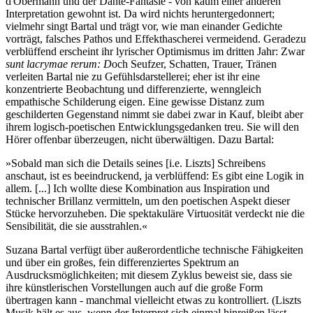
d'Obermann und der Dante-Fantasie - von kaum einer anderen
Interpretation gewohnt ist. Da wird nichts heruntergedonnert;
vielmehr singt Bartal und trägt vor, wie man einander Gedichte
vorträgt, falsches Pathos und Effekthascherei vermeidend. Geradezu
verblüffend erscheint ihr lyrischer Optimismus im dritten Jahr: Zwar
sunt
lacrymae
rerum: D
och Seufzer, Schatten, Trauer, Tränen
verleiten Bartal nie zu Gefühlsdarstellerei; eher ist ihr eine
konzentrierte Beobachtung und differenzierte, wenngleich
empathische Schilderung eigen. Eine gewisse Distanz zum
geschilderten Gegenstand nimmt sie dabei zwar in Kauf, bleibt aber
ihrem logisch-poetischen Entwicklungsgedanken treu. Sie will den
Hörer offenbar überzeugen, nicht überwältigen. Dazu Bartal:
»Sobald man sich die Details seines [i.e. Liszts] Schreibens
anschaut, ist es beeindruckend, ja verblüffend: Es gibt eine Logik in
allem. [...] Ich wollte diese Kombination aus Inspiration und
technischer Brillanz vermitteln, um den poetischen Aspekt dieser
Stücke hervorzuheben. Die spektakuläre Virtuosität verdeckt nie die
Sensibilität, die sie ausstrahlen.«
Suzana Bartal verfügt über außerordentliche technische Fähigkeiten
und über ein großes, fein differenziertes Spektrum an
Ausdrucksmöglichkeiten; mit diesem Zyklus beweist sie, dass sie
ihre künstlerischen Vorstellungen auch auf die große Form
übertragen kann - manchmal vielleicht etwas zu kontrolliert. (Liszts
Musik hält es aus, wenn der Interpret sich einmal hinreißen lässt,