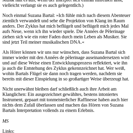
vielleicht verlangt sie es auch gelegentlich.)
Noch einmal Suzana Bartal: »Ich fühle mich nach diesem Abenteuer
ziemlich verwandelt und sehe die Projektion von Klang im Raum
anders. Der Zyklus hat mich beflügelt und beflügelt mich jedes Mal
aufs Neue, wenn ich ihn wieder spiele. Die Années de Pèlerinage
ziehen sich wie ein roter Faden durch mein Leben als Musiker. Sie
sind jetzt Teil meiner musikalischen DNA.«
Als Hörer können wir uns nur wünschen, dass Suzana Bartal sich
immer wieder mit den Années de pèlerinage auseinandersetzen wird
und auf diese Weise einen Entwicklungsprozess reflektiert, wie ihn
ja auch die Entstehung des Zyklus gekennzeichnet hat. Wer weiß,
wohin Bartals Flügel sie dann noch tragen werden, nachdem sie
bereits mit dieser Einspielung in so großartiger Weise überzeugt hat.
Nicht unerwähnt bleiben darf schließlich auch ihre Arbeit am
Klanglichen: Ein ausgezeichnet gewähltes, bestens intoniertes
Instrument, gepaart mit tonmeisterlicher Raffinesse haben auch hier
nichts dem Zufall überlassen und machen das Hören von Suzana
Bartals Interpretation vollends zu einem Erlebnis.
MS
Links: