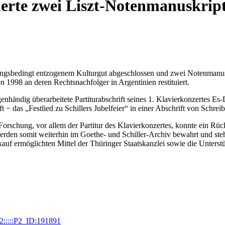
ierte zwei Liszt-Notenmanuskrip
lgungsbedingt entzogenem Kulturgut abgeschlossen und zwei Notenman
1998 an deren Rechtsnachfolger in Argentinien restituiert.
enhändig überarbeitete Partiturabschrift seines 1. Klavierkonzertes Es
ft − das „Festlied zu Schillers Jubelfeier“ in einer Abschrift von Sch
orschung, vor allem der Partitur des Klavierkonzertes, konnte ein Rü
erden somit weiterhin im Goethe- und Schiller-Archiv bewahrt und st
auf ermöglichten Mittel der Thüringer Staatskanzlei sowie die Unterst
1:2:::::P2_ID:191891