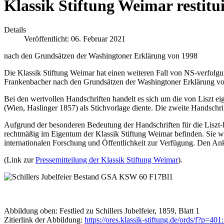
Klassik Stiftung Weimar restitu
Details
Veröffentlicht: 06. Februar 2021
nach den Grundsätzen der Washingtoner Erklärung von 1998
Die Klassik Stiftung Weimar hat einen weiteren Fall von NS-verfo
Frankenbacher nach den Grundsätzen der Washingtoner Erklärung von 
Bei den wertvollen Handschriften handelt es sich um die von Liszt eig
(Wien, Haslinger 1857) als Stichvorlage diente. Die zweite Handschri
Aufgrund der besonderen Bedeutung der Handschriften für die Liszt-F
rechtmäßig im Eigentum der Klassik Stiftung Weimar befinden. Sie w
internationalen Forschung und Öffentlichkeit zur Verfügung. Den Ank
(Link zur
Pressemitteilung der Klassik Stiftung Weimar
).
Abbildung oben: Festlied zu Schillers Jubelfeier, 1859, Blatt 1
Zitierlink der Abbildung:
https://ores.klassik-stiftung.de/ords/f?p=40