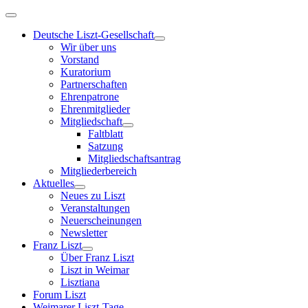
Deutsche Liszt-Gesellschaft
Wir über uns
Vorstand
Kuratorium
Partnerschaften
Ehrenpatrone
Ehrenmitglieder
Mitgliedschaft
Faltblatt
Satzung
Mitgliedschaftsantrag
Mitgliederbereich
Aktuelles
Neues zu Liszt
Veranstaltungen
Neuerscheinungen
Newsletter
Franz Liszt
Über Franz Liszt
Liszt in Weimar
Lisztiana
Forum Liszt
Weimarer Liszt-Tage