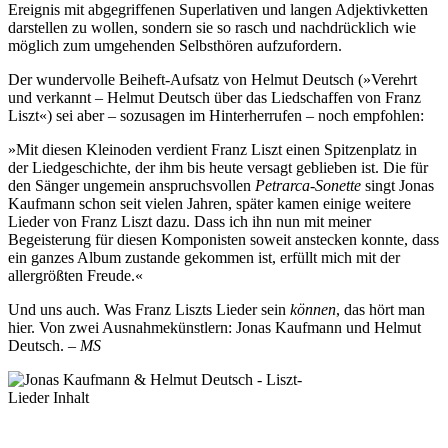
Ereignis mit abgegriffenen Superlativen und langen Adjektivketten
darstellen zu wollen, sondern sie so rasch und nachdrücklich wie
möglich zum umgehenden Selbsthören aufzufordern.
Der wundervolle Beiheft-Aufsatz von Helmut Deutsch (»Verehrt
und verkannt – Helmut Deutsch über das Liedschaffen von Franz
Liszt«) sei aber – sozusagen im Hinterherrufen – noch empfohlen:
»Mit diesen Kleinoden verdient Franz Liszt einen Spitzenplatz in
der Liedgeschichte, der ihm bis heute versagt geblieben ist. Die für
den Sänger ungemein anspruchsvollen
Petrarca-Sonette
singt Jonas
Kaufmann schon seit vielen Jahren, später kamen einige weitere
Lieder von Franz Liszt dazu. Dass ich ihn nun mit meiner
Begeisterung für diesen Komponisten soweit anstecken konnte, dass
ein ganzes Album zustande gekommen ist, erfüllt mich mit der
allergrößten Freude.«
Und uns auch. Was Franz Liszts Lieder sein
können
, das hört man
hier. Von zwei Ausnahmekünstlern: Jonas Kaufmann und Helmut
Deutsch. –
MS