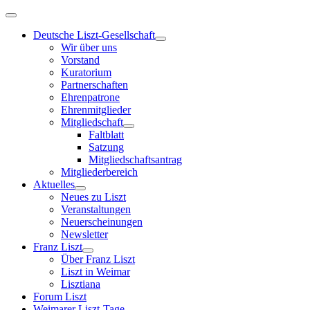
Deutsche Liszt-Gesellschaft
Wir über uns
Vorstand
Kuratorium
Partnerschaften
Ehrenpatrone
Ehrenmitglieder
Mitgliedschaft
Faltblatt
Satzung
Mitgliedschaftsantrag
Mitgliederbereich
Aktuelles
Neues zu Liszt
Veranstaltungen
Neuerscheinungen
Newsletter
Franz Liszt
Über Franz Liszt
Liszt in Weimar
Lisztiana
Forum Liszt
Weimarer Liszt-Tage