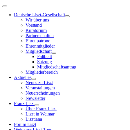
Deutsche Liszt-Gesellschaft
Wir über uns
Vorstand
Kuratorium
Partnerschaften
Ehrenpatrone
Ehrenmitglieder
Mitgliedschaft
Faltblatt
Satzung
Mitgliedschaftsantrag
Mitgliederbereich
Aktuelles
Neues zu Liszt
Veranstaltungen
Neuerscheinungen
Newsletter
Franz Liszt
Über Franz Liszt
Liszt in Weimar
Lisztiana
Forum Liszt
Weimarer Liszt-Tage