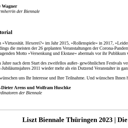
e Wagner
rmherrin der Biennale
torial
 »Virtuosität. Hexerei?« im Jahr 2015, »Rollenspiele« in 2017, »Leide
rdings die meisten der 26 geplanten Veranstaltungen der Corona-Pandemi
sagenden Motto »Versenkung und Ekstase« abermals vor ihr Publikum 
 Jahre nach dem Start des zweifellos außer- gewöhnlichen Festivals ve
t-Jubiläumsjahres 2011 wieder mehr als ein Dutzend Veranstalter in gan
wünschen uns Ihr Interesse und Ihre Teilnahme. Und wünschen Ihnen 
f-Dieter Arens und Wolfram Huschke
dinatoren der Biennale
Liszt Biennale Thüringen 2023 | Di