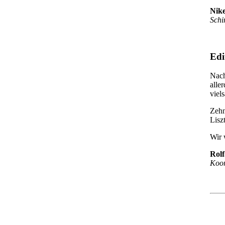
Nik
Schi
Edi
Nach
alle
viel
Zehn
Lisz
Wir 
Rol
Koor