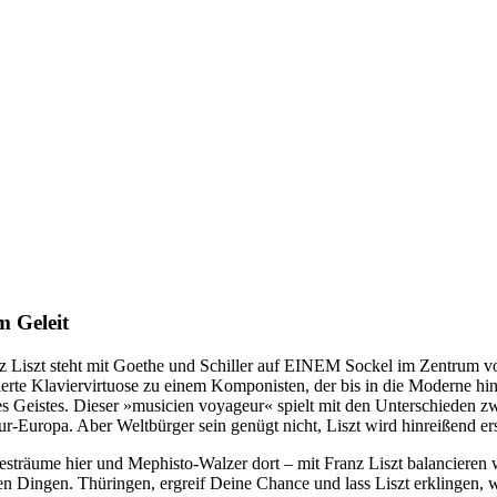
 Geleit
z Liszt steht mit Goethe und Schiller auf EINEM Sockel im Zentrum vo
ierte Klaviervirtuose zu einem Komponisten, der bis in die Moderne hin
es Geistes. Dieser »musicien voyageur« spielt mit den Unterschieden zw
ur-Europa. Aber Weltbürger sein genügt nicht, Liszt wird hinreißend e
esträume hier und Mephisto-Walzer dort – mit Franz Liszt balancieren
ten Dingen. Thüringen, ergreif Deine Chance und lass Liszt erklingen,