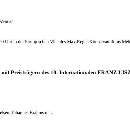
 Weimar
7:00 Uhr in der Strupp’schen Villa des Max-Reger-Konservatoriums Me
n mit Preisträgern des 10. Internationalen FRANZ L
ielsen, Johannes Brahms u. a.