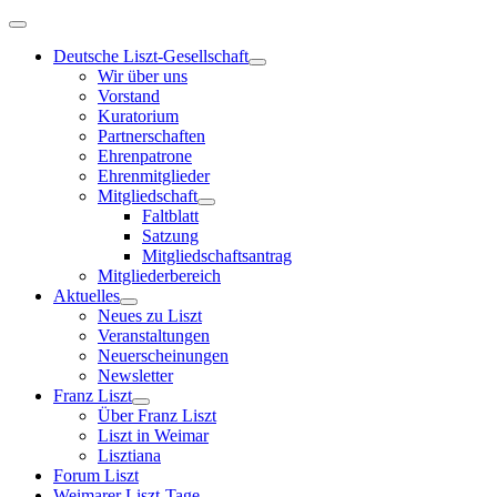
Deutsche Liszt-Gesellschaft
Wir über uns
Vorstand
Kuratorium
Partnerschaften
Ehrenpatrone
Ehrenmitglieder
Mitgliedschaft
Faltblatt
Satzung
Mitgliedschaftsantrag
Mitgliederbereich
Aktuelles
Neues zu Liszt
Veranstaltungen
Neuerscheinungen
Newsletter
Franz Liszt
Über Franz Liszt
Liszt in Weimar
Lisztiana
Forum Liszt
Weimarer Liszt-Tage