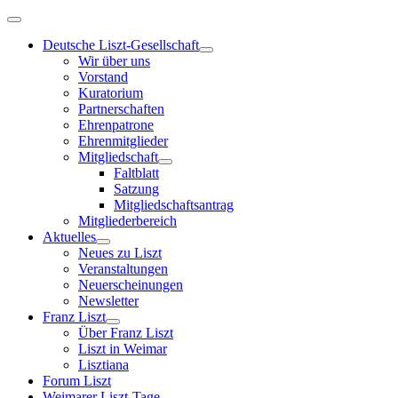
Deutsche Liszt-Gesellschaft
Wir über uns
Vorstand
Kuratorium
Partnerschaften
Ehrenpatrone
Ehrenmitglieder
Mitgliedschaft
Faltblatt
Satzung
Mitgliedschaftsantrag
Mitgliederbereich
Aktuelles
Neues zu Liszt
Veranstaltungen
Neuerscheinungen
Newsletter
Franz Liszt
Über Franz Liszt
Liszt in Weimar
Lisztiana
Forum Liszt
Weimarer Liszt-Tage