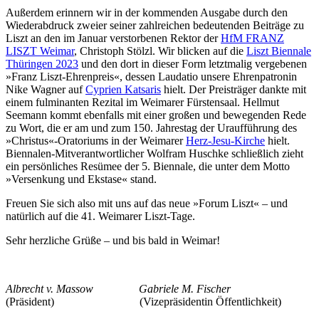
Außerdem erinnern wir in der kommenden Ausgabe durch den
Wiederabdruck zweier seiner zahlreichen bedeutenden Beiträge zu
Liszt an den im Januar verstorbenen Rektor der
HfM FRANZ
LISZT Weimar
, Christoph Stölzl. Wir blicken auf die
Liszt Biennale
Thüringen 2023
und den dort in dieser Form letztmalig vergebenen
»Franz Liszt-Ehrenpreis«, dessen Laudatio unsere Ehrenpatronin
Nike Wagner auf
Cyprien Katsaris
hielt. Der Preisträger dankte mit
einem fulminanten Rezital im Weimarer Fürstensaal. Hellmut
Seemann kommt ebenfalls mit einer großen und bewegenden Rede
zu Wort, die er am und zum 150. Jahrestag der Uraufführung des
»Christus«-Oratoriums in der Weimarer
Herz-Jesu-Kirche
hielt.
Biennalen-Mitverantwortlicher Wolfram Huschke schließlich zieht
ein persönliches Resümee der 5. Biennale, die unter dem Motto
»Versenkung und Ekstase« stand.
Freuen Sie sich also mit uns auf das neue »Forum Liszt« – und
natürlich auf die 41. Weimarer Liszt-Tage.
Sehr herzliche Grüße – und bis bald in Weimar!
Albrecht v. Massow
Gabriele M. Fischer
(Präsident) (Vizepräsidentin Öffentlichkeit)