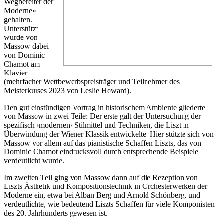
Wegbereiter der
Moderne«
gehalten.
Unterstützt
wurde von
Massow dabei
von Dominic
Chamot am
Klavier
(mehrfacher Wettbewerbspreisträger und Teilnehmer des
Meisterkurses 2023 von Leslie Howard).
Den gut einstündigen Vortrag in historischem Ambiente gliederte
von Massow in zwei Teile: Der erste galt der Untersuchung der
spezifisch ›modernen‹ Stilmittel und Techniken, die Liszt in
Überwindung der Wiener Klassik entwickelte. Hier stützte sich von
Massow vor allem auf das pianistische Schaffen Liszts, das von
Dominic Chamot eindrucksvoll durch entsprechende Beispiele
verdeutlicht wurde.
Im zweiten Teil ging von Massow dann auf die Rezeption von
Liszts Ästhetik und Kompositionstechnik in Orchesterwerken der
Moderne ein, etwa bei Alban Berg und Arnold Schönberg, und
verdeutlichte, wie bedeutend Liszts Schaffen für viele Komponisten
des 20. Jahrhunderts gewesen ist.