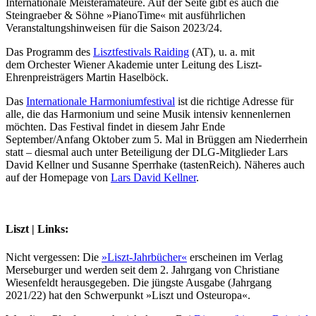
Internationale Meisteramateure. Auf der Seite gibt es auch die
Steingraeber & Söhne »PianoTime« mit ausführlichen
Veranstaltungshinweisen für die Saison 2023/24.
Das Programm des
Lisztfestivals Raiding
(AT), u. a. mit
dem Orchester Wiener Akademie unter Leitung des Liszt-
Ehrenpreisträgers Martin Haselböck.
Das
Internationale Harmoniumfestival
ist die richtige Adresse für
alle, die das Harmonium und seine Musik intensiv kennenlernen
möchten. Das Festival findet in diesem Jahr Ende
September/Anfang Oktober zum 5. Mal in Brüggen am Niederrhein
statt – diesmal auch unter Beteiligung der DLG-Mitglieder Lars
David Kellner und Susanne Sperrhake (tastenReich). Näheres auch
auf der Homepage von
Lars David Kellner
.
Liszt | Links:
Nicht vergessen: Die
»Liszt-Jahrbücher«
erscheinen im Verlag
Merseburger und werden seit dem 2. Jahrgang von Christiane
Wiesenfeldt herausgegeben. Die jüngste Ausgabe (Jahrgang
2021/22) hat den Schwerpunkt »Liszt und Osteuropa«.