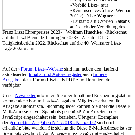
»Vorbild Liszt« (aus
»Réminiscences à Liszt Weimar
2011«) | Nike
Wagner
:
»Laudatio auf Cyprien Katsaris
anlässlich der Verleihung des
Franz Liszt Ehrenpreises 2023« | Wolfram
Huschke
: »Rückschau
auf die Liszt Biennale Thüringen 2023« | Aus der DLG:
Tätigkeitsbericht 2022, Rückschau auf die 40. Weimarer Liszt-
Tage 2022 u.a.m.
Auf der
»Forum Liszt«-Website
sind nun neben dem laufend
aktualisierten
Inhalts- und Autorenregister
auch
frühere
Ausgaben
des »Forum Liszt« als PDF zum Herunterladen
verfügbar.
Unser
Newsletter
informiert Sie über Inhalt und Erscheinungsdatum
kommender »Forum Liszt«-Ausgaben. Mitglieder erhalten die
Ausgabe automatisch, Nichtmitglieder können Sie über die
Diese E-
Mail-Adresse ist vor Spambots geschützt! Zur Anzeige muss
JavaScript eingeschaltet sein.
beziehen. Übrigens: Exemplare
der
gedruckten Ausgaben N° 1/2018 - N° 5/2022
sind noch
erhältlich; bitte wenden Sie sich an die
Diese E-Mail-Adresse ist vor
Spambots geschützt! Zur Anzeige muss JavaScript eingeschaltet