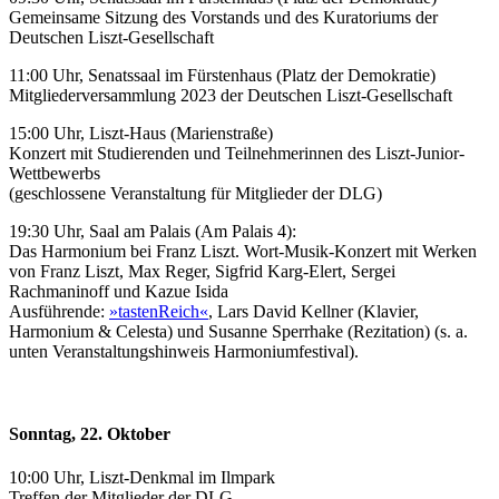
Gemeinsame Sitzung des Vorstands und des Kuratoriums der
Deutschen Liszt-Gesellschaft
11:00 Uhr, Senatssaal im Fürstenhaus (Platz der Demokratie)
Mitgliederversammlung 2023 der Deutschen Liszt-Gesellschaft
15:00 Uhr, Liszt-Haus (Marienstraße)
Konzert mit Studierenden und Teilnehmerinnen des Liszt-Junior-
Wettbewerbs
(geschlossene Veranstaltung für Mitglieder der DLG)
19:30 Uhr, Saal am Palais (Am Palais 4):
Das Harmonium bei Franz Liszt. Wort-Musik-Konzert mit Werken
von Franz Liszt, Max Reger, Sigfrid Karg-Elert, Sergei
Rachmaninoff und Kazue Isida
Ausführende:
»tastenReich«
, Lars David Kellner (Klavier,
Harmonium & Celesta) und Susanne Sperrhake (Rezitation) (s. a.
unten Veranstaltungshinweis Harmoniumfestival).
Sonntag, 22. Oktober
10:00 Uhr, Liszt-Denkmal im Ilmpark
Treffen der Mitglieder der DLG