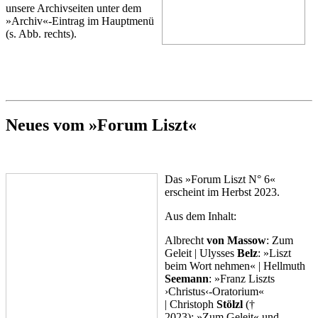
unsere Archivseiten unter dem
»Archiv«-Eintrag im Hauptmenü
(s. Abb. rechts).
Neues vom »Forum Liszt«
Das »Forum Liszt N° 6«
erscheint im Herbst 2023.
Aus dem Inhalt:
Albrecht
von Massow
: Zum
Geleit | Ulysses
Belz
: »Liszt
beim Wort nehmen« | Hellmuth
Seemann
: »Franz Liszts
›Christus‹-Oratorium«
| Christoph
Stölzl
(†
2023): »Zum Geleit« und