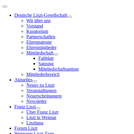
Deutsche Liszt-Gesellschaft
Wir über uns
Vorstand
Kuratorium
Partnerschaften
Ehrenpatrone
Ehrenmitglieder
Mitgliedschaft
Faltblatt
Satzung
Mitgliedschaftsantrag
Mitgliederbereich
Aktuelles
Neues zu Liszt
Veranstaltungen
Neuerscheinungen
Newsletter
Franz Liszt
Über Franz Liszt
Liszt in Weimar
Lisztiana
Forum Liszt
Weimarer Liszt-Tage