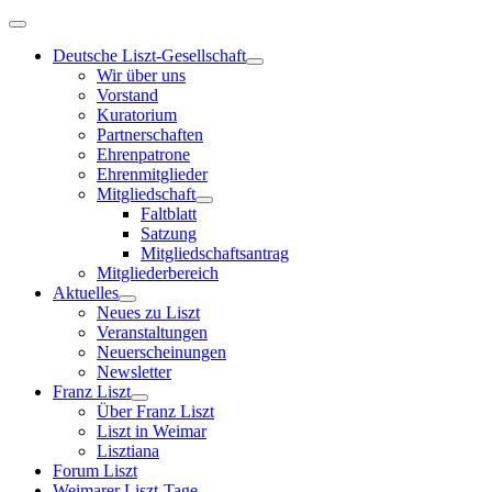
Deutsche Liszt-Gesellschaft
Wir über uns
Vorstand
Kuratorium
Partnerschaften
Ehrenpatrone
Ehrenmitglieder
Mitgliedschaft
Faltblatt
Satzung
Mitgliedschaftsantrag
Mitgliederbereich
Aktuelles
Neues zu Liszt
Veranstaltungen
Neuerscheinungen
Newsletter
Franz Liszt
Über Franz Liszt
Liszt in Weimar
Lisztiana
Forum Liszt
Weimarer Liszt-Tage