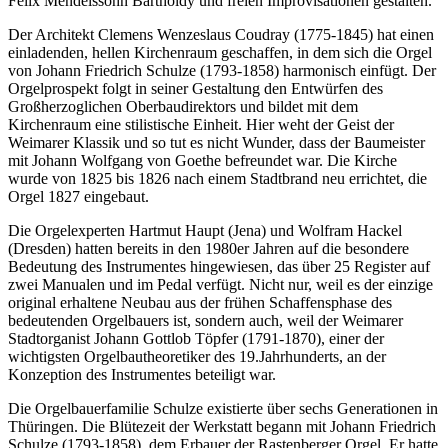
Felix Mendelssohn Bartholdy und freien Improvisationen gestalten.
Der Architekt Clemens Wenzeslaus Coudray (1775-1845) hat einen
einladenden, hellen Kirchenraum geschaffen, in dem sich die Orgel
von Johann Friedrich Schulze (1793-1858) harmonisch einfügt. Der
Orgelprospekt folgt in seiner Gestaltung den Entwürfen des
Großherzoglichen Oberbaudirektors und bildet mit dem
Kirchenraum eine stilistische Einheit. Hier weht der Geist der
Weimarer Klassik und so tut es nicht Wunder, dass der Baumeister
mit Johann Wolfgang von Goethe befreundet war. Die Kirche
wurde von 1825 bis 1826 nach einem Stadtbrand neu errichtet, die
Orgel 1827 eingebaut.
Die Orgelexperten Hartmut Haupt (Jena) und Wolfram Hackel
(Dresden) hatten bereits in den 1980er Jahren auf die besondere
Bedeutung des Instrumentes hingewiesen, das über 25 Register auf
zwei Manualen und im Pedal verfügt. Nicht nur, weil es der einzige
original erhaltene Neubau aus der frühen Schaffensphase des
bedeutenden Orgelbauers ist, sondern auch, weil der Weimarer
Stadtorganist Johann Gottlob Töpfer (1791-1870), einer der
wichtigsten Orgelbautheoretiker des 19.Jahrhunderts, an der
Konzeption des Instrumentes beteiligt war.
Die Orgelbauerfamilie Schulze existierte über sechs Generationen in
Thüringen. Die Blütezeit der Werkstatt begann mit Johann Friedrich
Schulze (1793-1858), dem Erbauer der Rastenberger Orgel. Er hatte