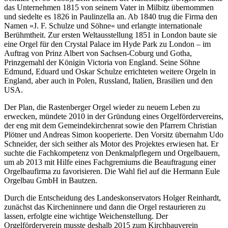
das Unternehmen 1815 von seinem Vater in Milbitz übernommen
und siedelte es 1826 in Paulinzella an. Ab 1840 trug die Firma den
Namen »J. F. Schulze und Söhne« und erlangte internationale
Berühmtheit. Zur ersten Weltausstellung 1851 in London baute sie
eine Orgel für den Crystal Palace im Hyde Park zu London – im
Auftrag von Prinz Albert von Sachsen-Coburg und Gotha,
Prinzgemahl der Königin Victoria von England. Seine Söhne
Edmund, Eduard und Oskar Schulze errichteten weitere Orgeln in
England, aber auch in Polen, Russland, Italien, Brasilien und den
USA.
Der Plan, die Rastenberger Orgel wieder zu neuem Leben zu
erwecken, mündete 2010 in der Gründung eines Orgelfördervereins,
der eng mit dem Gemeindekirchenrat sowie den Pfarrern Christian
Plötner und Andreas Simon kooperierte. Den Vorsitz übernahm Udo
Schneider, der sich seither als Motor des Projektes erwiesen hat. Er
suchte die Fachkompetenz von Denkmalpflegern und Orgelbauern,
um ab 2013 mit Hilfe eines Fachgremiums die Beauftragung einer
Orgelbaufirma zu favorisieren. Die Wahl fiel auf die Hermann Eule
Orgelbau GmbH in Bautzen.
Durch die Entscheidung des Landeskonservators Holger Reinhardt,
zunächst das Kircheninnere und dann die Orgel restaurieren zu
lassen, erfolgte eine wichtige Weichenstellung. Der
Orgelförderverein musste deshalb 2015 zum Kirchbauverein