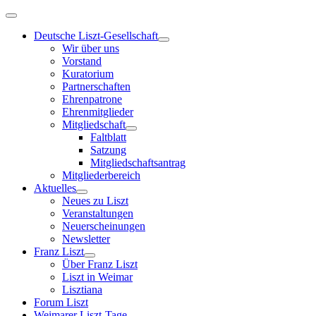
Deutsche Liszt-Gesellschaft
Wir über uns
Vorstand
Kuratorium
Partnerschaften
Ehrenpatrone
Ehrenmitglieder
Mitgliedschaft
Faltblatt
Satzung
Mitgliedschaftsantrag
Mitgliederbereich
Aktuelles
Neues zu Liszt
Veranstaltungen
Neuerscheinungen
Newsletter
Franz Liszt
Über Franz Liszt
Liszt in Weimar
Lisztiana
Forum Liszt
Weimarer Liszt-Tage