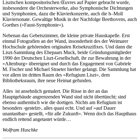
Lisztschen kompositorischen Œuvres auf Papier gebracht wurde,
insbesondere die Orchesterwerke, also Symphonische Dichtungen
und Symphonien, dazu die Klavierkonzerte, auch die h–Moll
Klaviersonate. Gewaltige Musik in der Nachfolge Beethovens, auch
Goethes (»Faust-Symphonie«).
Nebenan das Gebetszimmer, die kleine private Hauskapelle. Erst
einmal Fotografien an der Wand, insonderheit des der Weimarer
Hochschule gehörenden originalen Reisekruzifixes. Und dann die
Liszt-Sammlung des Ehepaars Muck, beide Gründungsmitglieder
1990 der Deutschen Liszt-Gesellschaft, ihr zur Bewahrung in der
»Altenburg« übereignet und durch das Engagement von Gabriele
M. Fischer und Michael Straeter hierher gelangt. Die Sammlung hat
vor allem im dritten Raum des »Refugium Liszt«, dem
Bibliotheksraum, ihre neue Heimat gefunden.
Alles ist ansehnlich gemalert. Die Risse in der an das
Hauptgebäude angrenzenden Wand sind nicht übertüncht; sind
ebenso authentisch wie die dortigen. Nichts am Refugium ist
besonders ›gestelzt‹, alles quasi echt. Und auf »auf Dauer
unantastbar« gestellt, »für alle Zukunft«. Wenn doch das Haupthaus
endlich rettend angetastet würde…
Wolfram Huschke