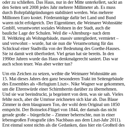
oder zu schließen. Das Haus, nur in der Mitte unterkellert, sackt an
den Seiten seit 2008 jedes Jahr mehrere Millimeter ab. Es muss
durch Bohrpfahlgründungen stabilisiert werden. Was mehrere
Millionen Euro kostet. Förderanträge dafür bei Land und Bund
waren nicht erfolgreich. Der Eigentümer, die Weimarer Wohnstätte
GmbH, verantwortet soziales Wohnen in der Stadt, auch die
bauliche Lage der Schulen. Weil die »Altenburg« nach dem
II. Weltkrieg als Wohngebäude, massiv untergliedert, vermietet –
und verwohnt – wurde, hat sie nun die Verantwortung für das
Schicksal einer Stadtvilla von der Bedeutung des Goethe-Hauses.
Sie ist damit weit überfordert. Viel getan hat sie bereits. In den
1990er Jahren wurde das Haus denkmalgerecht saniert. Das war
auch schon teuer. Was aber weiter tun?
Um ein Zeichen zu setzen, weihte die Weimarer Wohnstätte am
15. Mai dieses Jahres den ganz besonderen Trakt im Seitengebäude
des Ensembles als »Refugium Liszt«. Nike Wagner war gekommen,
um die Ehrenwürde einer Schirmherrin darüber zu übernehmen.
Und sie war beeindruckt, ja begeistert von dem, was sie sah. Vieles
fehlte noch, aber die Umrisse zeichneten sich klar ab. Das Blaue
Zimmer in dem blaugrauen Ton, der wohl dem Original um 1850
entspricht. Der Boisselot-Flügel von 1844, der damals das nicht
gerade große – bürgerliche – Zimmer beherrschte, nun in einer
lebensgroßen Fotografie (des Nachbaus aus dem Liszt-Jahr 2011).
Erst einmal sonst nichts als die Gedanken, dass hier ein Großteil des