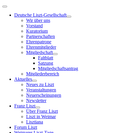
Deutsche Liszt-Gesellschaft
Wir über uns
Vorstand
Kuratorium
Partnerschaften
Ehrenpatrone
Ehrenmitglieder
Mitgliedschaft
Faltblatt
Satzung
Mitgliedschaftsantrag
Mitgliederbereich
Aktuelles
Neues zu Liszt
Veranstaltungen
Neuerscheinungen
Newsletter
Franz Liszt
Über Franz Liszt
Liszt in Weimar
Lisztiana
Forum Liszt
Weimarer Liszt-Tage