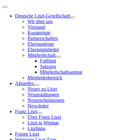
Deutsche Liszt-Gesellschaft
Wir über uns
Vorstand
Kuratorium
Partnerschaften
Ehrenpatrone
Ehrenmitglieder
Mitgliedschaft
Faltblatt
Satzung
Mitgliedschaftsantrag
Mitgliederbereich
Aktuelles
Neues zu Liszt
Veranstaltungen
Neuerscheinungen
Newsletter
Franz Liszt
Über Franz Liszt
Liszt in Weimar
Lisztiana
Forum Liszt
Weimarer Liszt-Tage