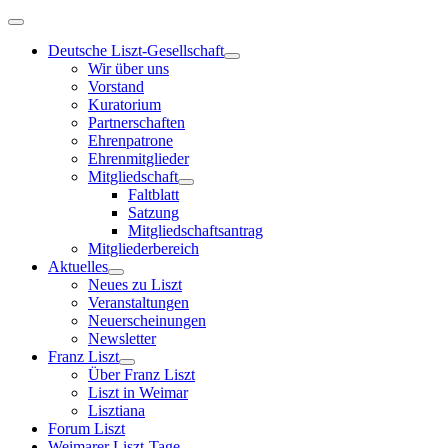
Deutsche Liszt-Gesellschaft
Wir über uns
Vorstand
Kuratorium
Partnerschaften
Ehrenpatrone
Ehrenmitglieder
Mitgliedschaft
Faltblatt
Satzung
Mitgliedschaftsantrag
Mitgliederbereich
Aktuelles
Neues zu Liszt
Veranstaltungen
Neuerscheinungen
Newsletter
Franz Liszt
Über Franz Liszt
Liszt in Weimar
Lisztiana
Forum Liszt
Weimarer Liszt-Tage