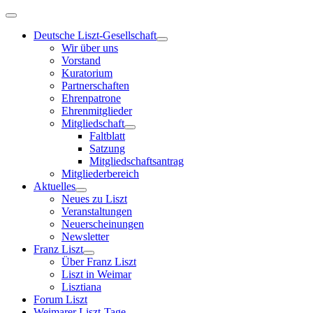
Deutsche Liszt-Gesellschaft
Wir über uns
Vorstand
Kuratorium
Partnerschaften
Ehrenpatrone
Ehrenmitglieder
Mitgliedschaft
Faltblatt
Satzung
Mitgliedschaftsantrag
Mitgliederbereich
Aktuelles
Neues zu Liszt
Veranstaltungen
Neuerscheinungen
Newsletter
Franz Liszt
Über Franz Liszt
Liszt in Weimar
Lisztiana
Forum Liszt
Weimarer Liszt-Tage