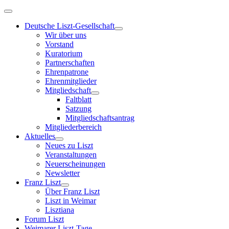
Deutsche Liszt-Gesellschaft
Wir über uns
Vorstand
Kuratorium
Partnerschaften
Ehrenpatrone
Ehrenmitglieder
Mitgliedschaft
Faltblatt
Satzung
Mitgliedschaftsantrag
Mitgliederbereich
Aktuelles
Neues zu Liszt
Veranstaltungen
Neuerscheinungen
Newsletter
Franz Liszt
Über Franz Liszt
Liszt in Weimar
Lisztiana
Forum Liszt
Weimarer Liszt-Tage