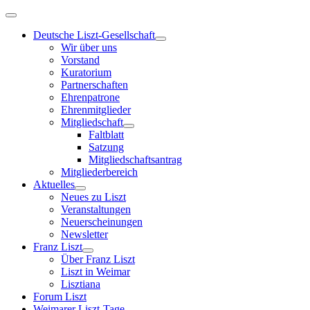
Deutsche Liszt-Gesellschaft
Wir über uns
Vorstand
Kuratorium
Partnerschaften
Ehrenpatrone
Ehrenmitglieder
Mitgliedschaft
Faltblatt
Satzung
Mitgliedschaftsantrag
Mitgliederbereich
Aktuelles
Neues zu Liszt
Veranstaltungen
Neuerscheinungen
Newsletter
Franz Liszt
Über Franz Liszt
Liszt in Weimar
Lisztiana
Forum Liszt
Weimarer Liszt-Tage