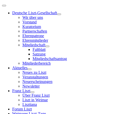
Deutsche Liszt-Gesellschaft
Wir über uns
Vorstand
Kuratorium
Partnerschaften
Ehrenpatrone
Ehrenmitglieder
Mitgliedschaft
Faltblatt
Satzung
Mitgliedschaftsantrag
Mitgliederbereich
Aktuelles
Neues zu Liszt
Veranstaltungen
Neuerscheinungen
Newsletter
Franz Liszt
Über Franz Liszt
Liszt in Weimar
Lisztiana
Forum Liszt
Weimarer Liszt-Tage