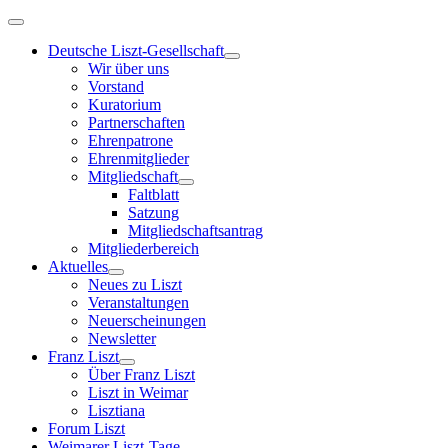
Deutsche Liszt-Gesellschaft
Wir über uns
Vorstand
Kuratorium
Partnerschaften
Ehrenpatrone
Ehrenmitglieder
Mitgliedschaft
Faltblatt
Satzung
Mitgliedschaftsantrag
Mitgliederbereich
Aktuelles
Neues zu Liszt
Veranstaltungen
Neuerscheinungen
Newsletter
Franz Liszt
Über Franz Liszt
Liszt in Weimar
Lisztiana
Forum Liszt
Weimarer Liszt-Tage