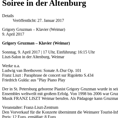
Soiree in der Altenburg
Details
Veröffentlicht: 27. Januar 2017
Grigory Gruzman – Klavier (Weimar)
9. April 2017
Grigory Gruzman – Klavier (Weimar)
Sonntag, 9. April 2017 | 17 Uhr, Einführung: 16:15 Uhr
Liszt-Salon in der Altenburg, Weimar
Werke u.a.
Ludwig van Beethoven: Sonate A-Dur Op. 101
Franz Liszt : Paraphrase de concert sur Rigoletto S.434
Friedrich Gulda: aus "Play Piano Play
Der in St. Petersburg geborene Pianist Grigory Gruzman wurde in seine
Ensembles weltweilt mit großem Erfolg. Von 1998 bis 2006 war Gruz
Musik FRANZ LISZT Weimar berufen. Als Pädagoge kann Gruzman auf E
Veranstalter: Franz-Liszt-Zentrum
Den Vorverkauf für die Konzerte übernimmt die Weimarer Tourist-Info
Preis: 12 Euro, ermäßigt: 8 Euro