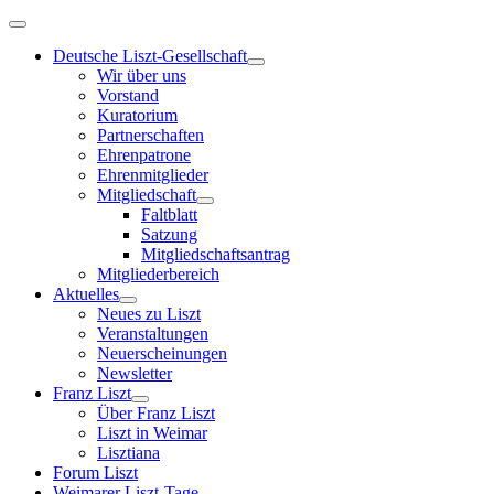
Deutsche Liszt-Gesellschaft
Wir über uns
Vorstand
Kuratorium
Partnerschaften
Ehrenpatrone
Ehrenmitglieder
Mitgliedschaft
Faltblatt
Satzung
Mitgliedschaftsantrag
Mitgliederbereich
Aktuelles
Neues zu Liszt
Veranstaltungen
Neuerscheinungen
Newsletter
Franz Liszt
Über Franz Liszt
Liszt in Weimar
Lisztiana
Forum Liszt
Weimarer Liszt-Tage