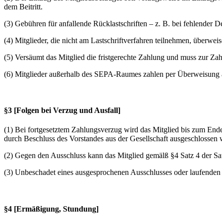
dem Beitritt.
(3) Gebühren für anfallende Rücklastschriften – z. B. bei fehlende
(4) Mitglieder, die nicht am Lastschriftverfahren teilnehmen, überwe
(5) Versäumt das Mitglied die fristgerechte Zahlung und muss zur Zah
(6) Mitglieder außerhalb des SEPA-Raumes zahlen per Überweisung a
§3 [Folgen bei Verzug und Ausfall]
(1) Bei fortgesetztem Zahlungsverzug wird das Mitglied bis zum Ende
durch Beschluss des Vorstandes aus der Gesellschaft ausgeschlossen w
(2) Gegen den Ausschluss kann das Mitglied gemälß §4 Satz 4 der 
(3) Unbeschadet eines ausgesprochenen Ausschlusses oder laufenden Wid
§4 [Ermäßigung, Stundung]