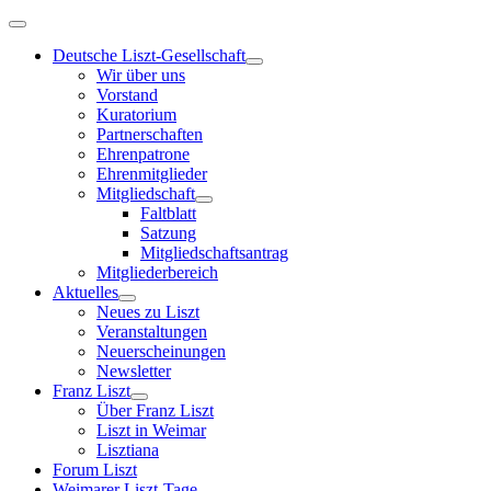
Deutsche Liszt-Gesellschaft
Wir über uns
Vorstand
Kuratorium
Partnerschaften
Ehrenpatrone
Ehrenmitglieder
Mitgliedschaft
Faltblatt
Satzung
Mitgliedschaftsantrag
Mitgliederbereich
Aktuelles
Neues zu Liszt
Veranstaltungen
Neuerscheinungen
Newsletter
Franz Liszt
Über Franz Liszt
Liszt in Weimar
Lisztiana
Forum Liszt
Weimarer Liszt-Tage