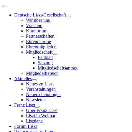
Deutsche Liszt-Gesellschaft
Wir über uns
Vorstand
Kuratorium
Partnerschaften
Ehrenpatrone
Ehrenmitglieder
Mitgliedschaft
Faltblatt
Satzung
Mitgliedschaftsantrag
Mitgliederbereich
Aktuelles
Neues zu Liszt
Veranstaltungen
Neuerscheinungen
Newsletter
Franz Liszt
Über Franz Liszt
Liszt in Weimar
Lisztiana
Forum Liszt
Weimarer Liszt-Tage