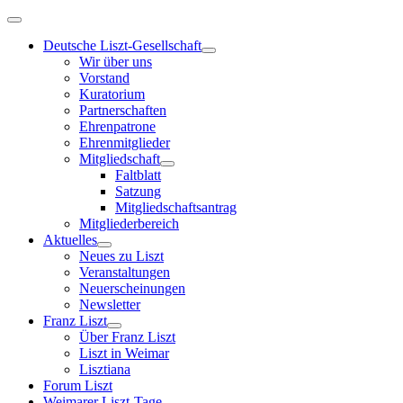
Deutsche Liszt-Gesellschaft
Wir über uns
Vorstand
Kuratorium
Partnerschaften
Ehrenpatrone
Ehrenmitglieder
Mitgliedschaft
Faltblatt
Satzung
Mitgliedschaftsantrag
Mitgliederbereich
Aktuelles
Neues zu Liszt
Veranstaltungen
Neuerscheinungen
Newsletter
Franz Liszt
Über Franz Liszt
Liszt in Weimar
Lisztiana
Forum Liszt
Weimarer Liszt-Tage