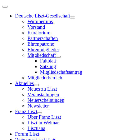
Deutsche Liszt-Gesellschaft
Wir über uns
Vorstand
Kuratorium
Partnerschaften
Ehrenpatrone
Ehrenmitglieder
Mitgliedschaft
Faltblatt
Satzung
Mitgliedschaftsantrag
Mitgliederbereich
Aktuelles
Neues zu Liszt
Veranstaltungen
Neuerscheinungen
Newsletter
Franz Liszt
Über Franz Liszt
Liszt in Weimar
Lisztiana
Forum Liszt
Weimarer Liszt-Tage