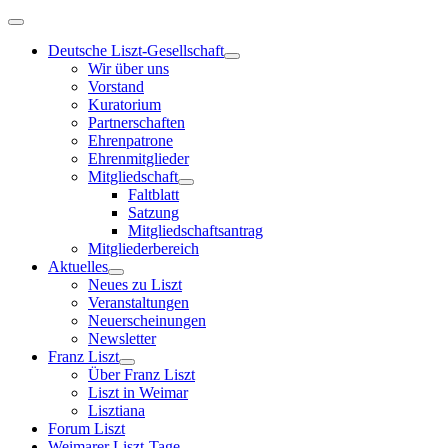
Deutsche Liszt-Gesellschaft
Wir über uns
Vorstand
Kuratorium
Partnerschaften
Ehrenpatrone
Ehrenmitglieder
Mitgliedschaft
Faltblatt
Satzung
Mitgliedschaftsantrag
Mitgliederbereich
Aktuelles
Neues zu Liszt
Veranstaltungen
Neuerscheinungen
Newsletter
Franz Liszt
Über Franz Liszt
Liszt in Weimar
Lisztiana
Forum Liszt
Weimarer Liszt-Tage