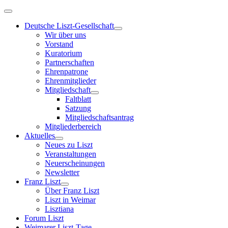
Deutsche Liszt-Gesellschaft
Wir über uns
Vorstand
Kuratorium
Partnerschaften
Ehrenpatrone
Ehrenmitglieder
Mitgliedschaft
Faltblatt
Satzung
Mitgliedschaftsantrag
Mitgliederbereich
Aktuelles
Neues zu Liszt
Veranstaltungen
Neuerscheinungen
Newsletter
Franz Liszt
Über Franz Liszt
Liszt in Weimar
Lisztiana
Forum Liszt
Weimarer Liszt-Tage