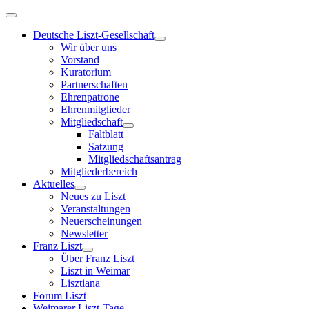
Deutsche Liszt-Gesellschaft
Wir über uns
Vorstand
Kuratorium
Partnerschaften
Ehrenpatrone
Ehrenmitglieder
Mitgliedschaft
Faltblatt
Satzung
Mitgliedschaftsantrag
Mitgliederbereich
Aktuelles
Neues zu Liszt
Veranstaltungen
Neuerscheinungen
Newsletter
Franz Liszt
Über Franz Liszt
Liszt in Weimar
Lisztiana
Forum Liszt
Weimarer Liszt-Tage