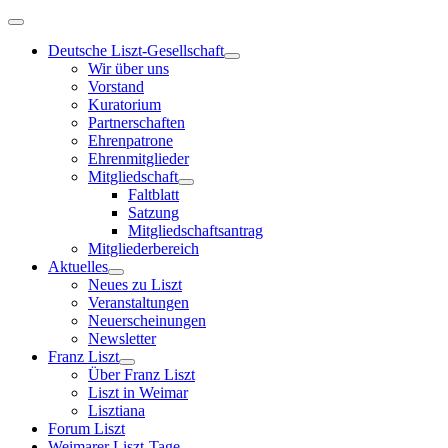
Deutsche Liszt-Gesellschaft
Wir über uns
Vorstand
Kuratorium
Partnerschaften
Ehrenpatrone
Ehrenmitglieder
Mitgliedschaft
Faltblatt
Satzung
Mitgliedschaftsantrag
Mitgliederbereich
Aktuelles
Neues zu Liszt
Veranstaltungen
Neuerscheinungen
Newsletter
Franz Liszt
Über Franz Liszt
Liszt in Weimar
Lisztiana
Forum Liszt
Weimarer Liszt-Tage