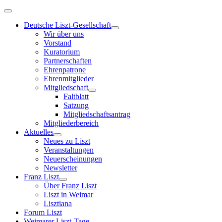
Deutsche Liszt-Gesellschaft
Wir über uns
Vorstand
Kuratorium
Partnerschaften
Ehrenpatrone
Ehrenmitglieder
Mitgliedschaft
Faltblatt
Satzung
Mitgliedschaftsantrag
Mitgliederbereich
Aktuelles
Neues zu Liszt
Veranstaltungen
Neuerscheinungen
Newsletter
Franz Liszt
Über Franz Liszt
Liszt in Weimar
Lisztiana
Forum Liszt
Weimarer Liszt-Tage