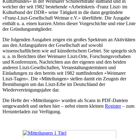
Kulturbundes« in der Weimarer Schubertstraße stattfand und in
welcher der seit 1982 bestehende »Arbeitskreis ›Franz Liszt‹ im
Kulturbund der DDR« seine Tätigkeit in die dann gegründete
»Franz-Liszt-Gesellschaft Weimar e.V.« überführte. Die Ausgabe
enthält u. a. einen kurzen Abriss dieser Vorgeschichte und eine Liste
der Gründungsmitglieder.
Die folgenden Ausgaben zeigen ein großes Spektrum an Aktivitäten
aus den Anfangsjahren der Gesellschaft auf sowohl
wissenschaftlichem wie auf künstlerischem Gebiet. Sie spiegeln sich
u. a. in Berichten über Weimarer Liszt-Orte, Forschungsvorhaben
und Konferenzen, Nachrichten aus der eigenen und den beiden
anderen Liszt-Gesellschaften, Veranstaltungsterminen und
Einladungen zu den bereits seit 1982 stattfindenden »Weimarer
Liszt-Tagen«. Die »Mitteilungen« stellen damit ein Zeugnis der
Bemühungen um das Liszt-Erbe im Deutschland der
Wiedervereinigungsjahre dar.
Die Hefte der »Mitteilungen« wurden als Scans in PDF-Dateien
umgewandelt und stehen hier – nebst einem kleinen
Register
– zum
Herunterladen zur Verfügung.